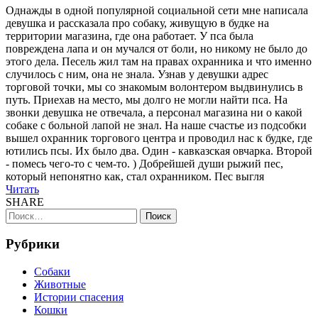
Однажды в одной популярной социальной сети мне написала
девушка и рассказала про собаку, живущую в будке на
территории магазина, где она работает. У пса была
повреждена лапа и он мучался от боли, но никому не было до
этого дела. Песель жил там на правах охранника и что именно
случилось с ним, она не знала. Узнав у девушки адрес
торговой точки, мы со знакомым волонтером выдвинулись в
путь. Приехав на место, мы долго не могли найти пса. На
звонки девушка не отвечала, а персонал магазина ни о какой
собаке с больной лапой не знал. На наше счастье из подсобки
вышел охранник торгового центра и проводил нас к будке, где
ютились псы. Их было два. Один - кавказская овчарка. Второй
- помесь чего-то с чем-то. ) Добрейшей души рыжий пес,
который непонятно как, стал охранником. Пес выгля
Читать
SHARE
Найти:
Рубрики
Cобаки
Животные
Истории спасения
Кошки