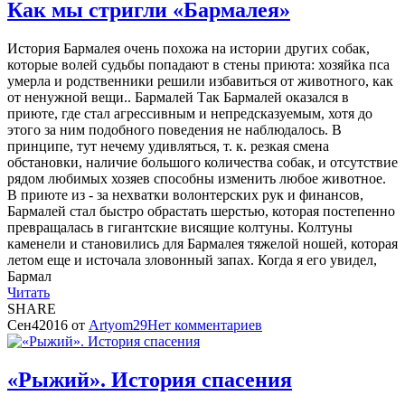
Как мы стригли «Бармалея»
История Бармалея очень похожа на истории других собак,
которые волей судьбы попадают в стены приюта: хозяйка пса
умерла и родственники решили избавиться от животного, как
от ненужной вещи.. Бармалей Так Бармалей оказался в
приюте, где стал агрессивным и непредсказуемым, хотя до
этого за ним подобного поведения не наблюдалось. В
принципе, тут нечему удивляться, т. к. резкая смена
обстановки, наличие большого количества собак, и отсутствие
рядом любимых хозяев способны изменить любое животное.
В приюте из - за нехватки волонтерских рук и финансов,
Бармалей стал быстро обрастать шерстью, которая постепенно
превращалась в гигантские висящие колтуны. Колтуны
каменели и становились для Бармалея тяжелой ношей, которая
летом еще и источала зловонный запах. Когда я его увидел,
Бармал
Читать
SHARE
Сен
4
2016
от
Artyom29
Нет
комментариев
«Рыжий». История спасения