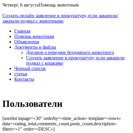
Четверг, 6 августа
Помощь животным
Cоздать онлайн заявление в прокуратуру, если заварили/
закрыли подвал с животными
Главная
Помощь животным
Объявления
Документы и файлы
Договор о передаче бездомного животного
Создать заявление в прокуратуру, если заварили
подвал с кошками
Черный список
статьи
Контакты
Пользователи
[userlist inpage=»30″ orderby=»time_action» template=»rows»
data=»rating_total,comments_count,posts_count,description»
filters=»1″ order=»DESC»]