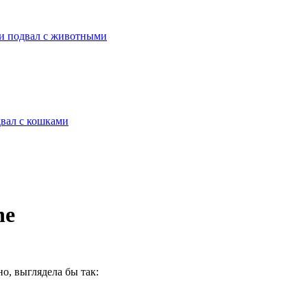
ли подвал с животными
двал с кошками
ne
о, выглядела бы так: